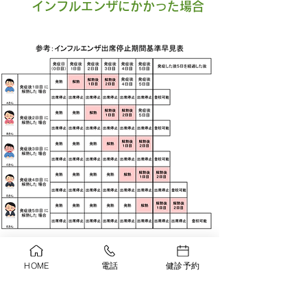
インフルエンザにかかった場合
インフルエンザの出席停止期間
HOME
電話
健診予約
「
発症後５日間かつ解
熱した後２日を経過す
るまで
」です。