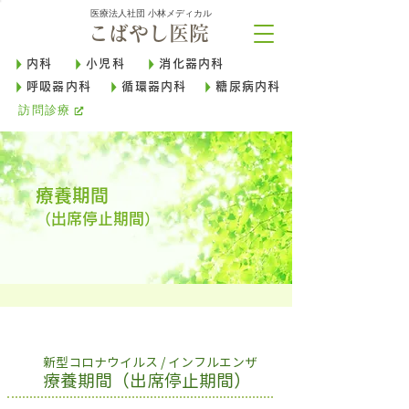
医療法人社団 小林メディカル
こばやし医院
内科
小児科
消化器内科
呼吸器内科
循環器内科
糖尿病内科
訪問診療
療養
期間
（出席停止期間）
新型コロナウイルス / インフルエンザ
療養期間（出席停止期間）