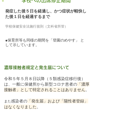
学校への出席停止期間
発症した後５日を経過し、かつ症状が軽快し
た後１日を経過するまで
学校保健安全法施行規則（文科省所管）
●保
育所等も同様の期間を「登園のめやす」 と
して示しています。
濃厚接触者規定と発生届について
令和５年５月８日以降（５類感染症移行後）
は
、一般に保健所から新型コロナ患者の
「濃厚
接触者」として特定されることはありません
。
感染者の
「発生届」および「陽性者登録」
​また
はなくなりました
。