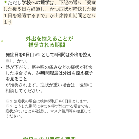
＊
ただし
学校への通学
は、下記の通り「発症
した後５日を経過し、かつ症状が軽快した後
１日を経過するまで」が出席停止期間となり
ます
。
外出を控えることが
推奨される期間
発症日を0日目
として5日間は外出を控え
※1
、かつ、
※2
熱が下がり、痰や喉の痛みなどの症状が軽快
した場合でも、
24時間程度は外出を控え様子
を見ること
が推奨されます。症状が重い場合は、医師に
相談してください。
※１ 無症状の場合は検体採取日を0日目とします。
※２ こうした期間にやむを得ず外出する場合でも、
症状がないことを確認し、マスク着用等を徹底して
ください。